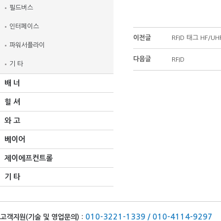
필드버스
인터페이스
이전글
RFID 태그 HF/UH
파워서플라이
다음글
RFID
기 타
배 너
힐 셔
와 고
베이어
제이에프컨트롤
기 타
010-3221-1339 / 010-4114-9297
고객지원(기술 및 영업문의) :