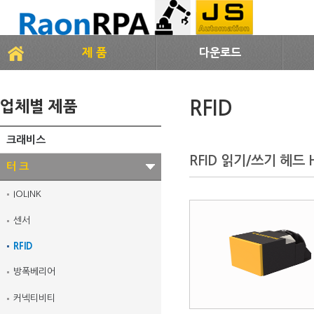
제 품
다운로드
RFID
업체별 제품
크래비스
RFID 읽기/쓰기 헤드 
터 크
IOLINK
센서
RFID
방폭베리어
커넥티비티