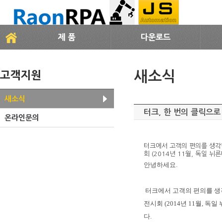
제 품
다운로드
새소식
고객지원
새소식
터크, 한 번의 클릭으로
온라인문의
터크에서 고객의 편의를 생각한 
회 (2014년 11월, 독일
안녕하세요.
터크에서 고객의 편의를 생
전시회
(2014
년
11
월
,
독일
다
.