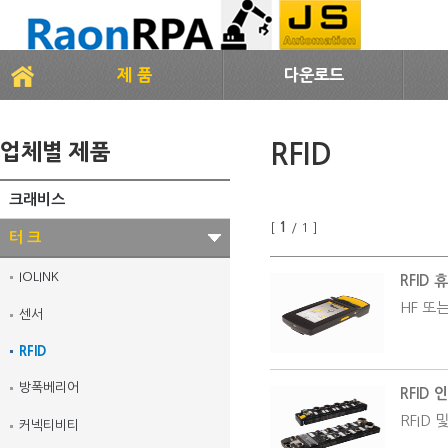
제 품
다운로드
RFID
업체별 제품
크래비스
[
1
/ 1 ]
터 크
IOLINK
RFID
HF 또
센서
RFID
방폭베리어
RFID 
RFID
커넥티비티