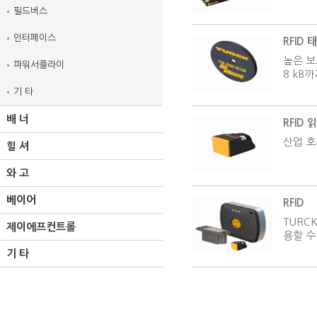
필드버스
인터페이스
RFID 
높은 보
파워서플라이
8 kB
기 타
배 너
RFID 
산업 호
힐 셔
와 고
베이어
RFID
TURC
제이에프컨트롤
용할 수
기 타